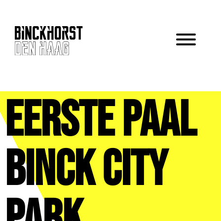
Eerste paal
Binck City
Park