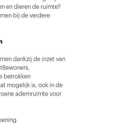
n en dieren de ruimte?
men bij de verdere
n
omen dankzij de inzet van
stBewoners,
le betrokken
t mogelijk is, ook in de
 groene ademruimte voor
opening.