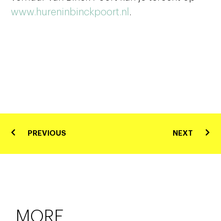
www.hureninbinckpoort.nl
.
PREVIOUS
NEXT
MORE