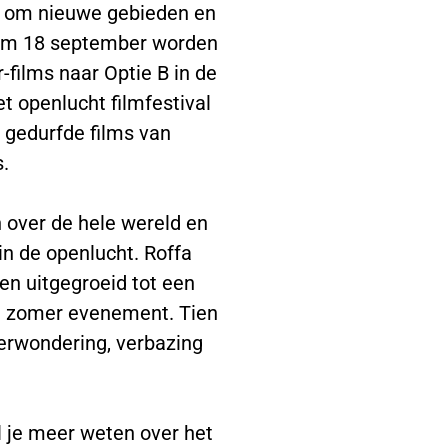
ar om nieuwe gebieden en
t/m 18 september worden
-films naar Optie B in de
t openlucht filmfestival
t gedurfde films van
s.
an over de hele wereld en
in de openlucht. Roffa
en uitgegroeid tot een
nd zomer evenement. Tien
erwondering, verbazing
.
 je meer weten over het