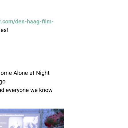
r.com/den-haag-film-
jes!
Home Alone at Night
go
nd everyone we know